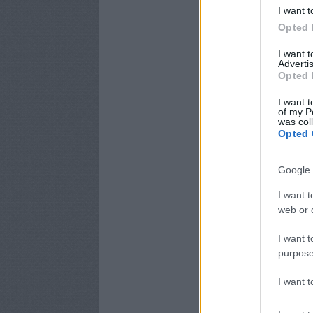
I want t
Opted 
I want 
Advertis
Opted 
I want t
of my P
was col
Opted 
Google 
I want t
web or d
I want t
purpose
I want 