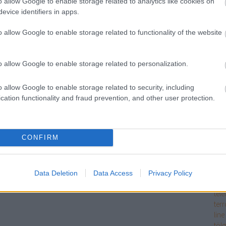
o allow Google to enable storage related to analytics like cookies on
OTP
evice identifiers in apps.
2
Pa
pén
o allow Google to enable storage related to functionality of the website
Pri
pro
Giv
o allow Google to enable storage related to personalization.
rés
rus
fict
o allow Google to enable storage related to security, including
Sol
cation functionality and fraud prevention, and other user protection.
sor
Sta
sza
CONFIRM
szem
sze
szín
Szo
Data Deletion
Data Access
Privacy Policy
talv
tele
ter
line
tölg