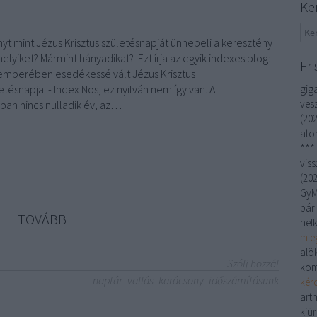
Ke
yt mint Jézus Krisztus születésnapját ünnepeli a keresztény
melyiket? Mármint hányadikat? Ezt írja az egyik indexes blog:
Fri
mberében esedékessé vált Jézus Krisztus
etésnapja. - Index Nos, ez nyilván nem így van. A
gig
vesz
ban nincs nulladik év, az…
(
202
ato
***
viss
(
202
GyM
bár
TOVÁBB
nelk
mie
alö
Szólj hozzá!
kom
naptár
vallás
karácsony
időszámításunk
kér
art
kiü