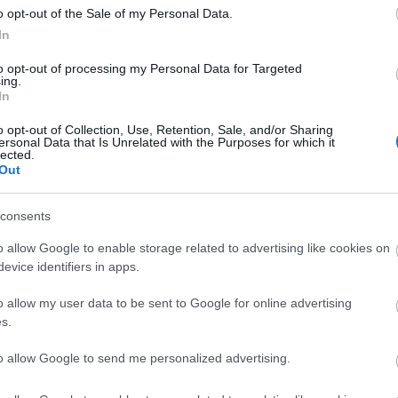
ing
o opt-out of the Sale of my Personal Data.
bol
In
inte
Nor
to opt-out of processing my Personal Data for Targeted
ing.
Roi
In
KAT
ker
o opt-out of Collection, Use, Retention, Sale, and/or Sharing
Kín
ersonal Data that Is Unrelated with the Purposes for which it
lected.
köz
Out
külp
laká
len
consents
LTT
o allow Google to enable storage related to advertising like cookies on
Gro
evice identifiers in apps.
Met
Mor
o allow my user data to be sent to Google for online advertising
MVM
s.
nat
okt
to allow Google to send me personalized advertising.
orb
oro