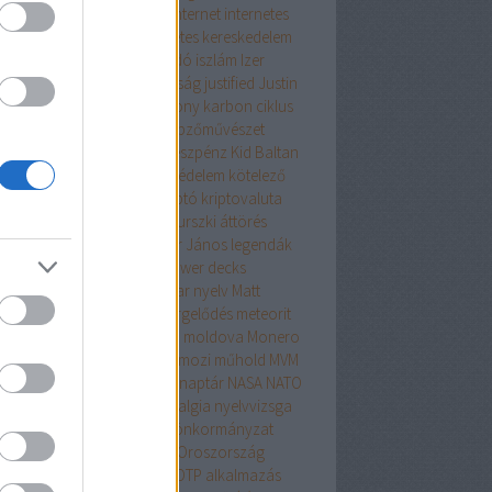
atlanadó
ingatlanhirdetés
internet
internetes
tok
internetes csalás
internetes kereskedelem
rnetes vásárlás
iparűzési adó
iszlám
Izer
bert
jog
jogállam
jogállamiság
justified
Justin
land
kamara
kamat
karácsony
karbon ciklus
A
KATA 2021
KATA petíció
képzőművészet
eskedelem
kereszténység
készpénz
Kid Baltan
a
kodi
kormány
környezetvédelem
kötelező
lekedés
kresz
Krím
krimi
kriptó
kriptovaluta
olitika
Külpolitika
külügy
Kurszki áttörés
sfelújítás
lapraszerelt
Lázár János
legendák
gyelország
lézerblokkoló
lower decks
9779b
Magyarország
magyar nyelv
Matt
ening
megújulók
meleg
mérgelődés
meteorit
ro
MiG-29
Miller
misophonia
moldova
Monero
ricone
movies
mozgósítás
mozi
műhold
MVM
 Next
napelem
napenergia
naptár
NASA
NATO
o
nemgogol
new rule
nosztalgia
nyelvvizsga
atás
önkiszolgáló pénztár
önkormányzat
án
Orbán
Orbán the Viktor
Oroszország
szország
ősrobbanás
otp
OTP alkalmazás