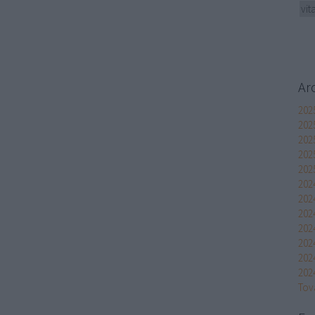
vit
Ar
202
2025
202
202
202
202
202
202
202
202
2024
202
Tov