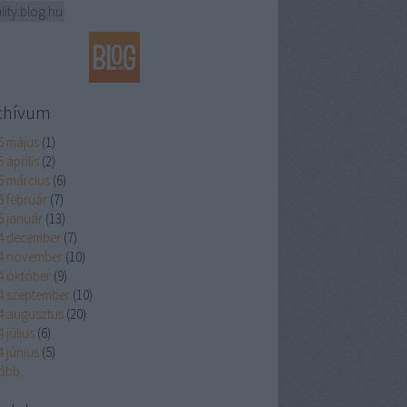
ality.blog.hu
chívum
5 május
(
1
)
 április
(
2
)
5 március
(
6
)
5 február
(
7
)
5 január
(
13
)
4 december
(
7
)
4 november
(
10
)
4 október
(
9
)
4 szeptember
(
10
)
4 augusztus
(
20
)
 július
(
6
)
4 június
(
5
)
ább
...