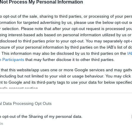
Not Process My Personal Information
dun
élel
to opt-out of the sale, sharing to third parties, or processing of your per
ene
formation for targeted advertising by us, please use the below opt-out s
Ész
r selection. Please note that after your opt-out request is processed y
evo
eing interest-based ads based on personal information utilized by us or
feg
disclosed to third parties prior to your opt-out. You may separately opt-
gyi
losure of your personal information by third parties on the IAB’s list of
fil
. This information may also be disclosed by us to third parties on the
IA
Fog
Participants
that may further disclose it to other third parties.
szá
fre
 that this website/app uses one or more Google services and may gath
gaz
including but not limited to your visit or usage behaviour. You may click 
gdp
 to Google and its third-party tags to use your data for below specifi
gye
ogle consent section.
gyu
ha
l Data Processing Opt Outs
fos
Her
o opt-out of the Sharing of my personal data.
híre
hull
In
idő