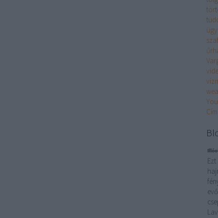
tör
tud
ügy
sza
űrh
Var
vid
víz
wea
You
Cím
Bl
Illó
Ezt
haj
fén
evő
cse
Lav