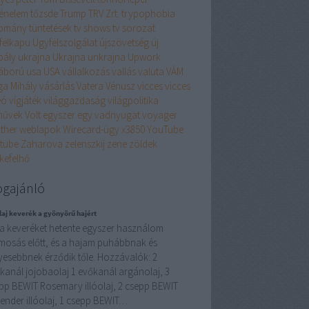
ténelem
tőzsde
Trump
TRV Zrt.
trypophobia
omány
tüntetések
tv shows
tv sorozat
félkapu
Ügyfélszolgálat
újszövetség
új
bály
ukrajna
Ukrajna
unkrajna
Upwork
áború
usa
USA
vállalkozás
vallás
valuta
VÁM
ga Mihály
vásárlás
Vatera
Vénusz
vicces
vicces
eó
vígjáték
világgazdaság
világpolitika
művek
Volt egyszer egy vadnyugat
voyager
ther
weblapok
Wirecard-ügy
x3850
YouTube
tube
Zaharova
zelenszkij
zene
zöldek
kefelhő
ogajánló
olaj keverék a gyönyörű hajért
 a keveréket hetente egyszer használom
mosás előtt, és a hajam puhábbnak és
yesebbnek érződik tőle. Hozzávalók: 2
kanál jojobaolaj 1 evőkanál argánolaj, 3
pp BEWIT Rosemary illóolaj, 2 csepp BEWIT
ender illóolaj, 1 csepp BEWIT…