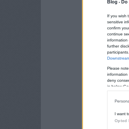
Blog -
Do 
If you wish 
sensitive in
confirm you
continue se
information 
further disc
participants
Downstream 
Please note
information 
deny consent
in below Go
Persona
I want t
Opted 