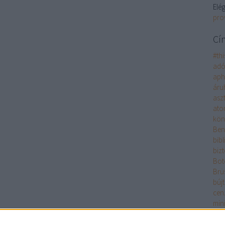
Elég
pro
Cí
#th
adó
aph
áru
asz
ato
kön
Ben
bibl
bizt
Bot
Brü
búj
cen
min
cse
Tay