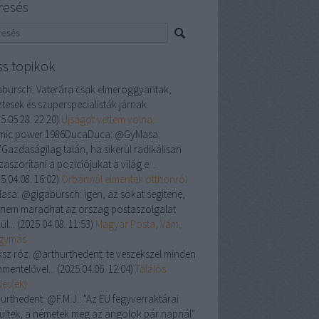
resés
ss topikok
abursch:
Vaterára csak elmeroggyantak,
tesek és szuperspecialisták járnak.
5.05.28. 22:20
)
Újságot vettem volna...
mic power 1986DucaDuca:
@GyMasa:
"Gazdaságilag talán, ha sikerül radikálisan
zaszorítani a pozíciójukat a világ e...
5.04.08. 16:02
)
Orbánnál elmentek otthonról
asa:
@gigabursch: igen, az sokat segítene,
 nem maradhat az orszag postaszolgalat
ül...
(
2025.04.08. 11:53
)
Magyar Posta, Vám,
gymás
ksz róz:
@arthurthedent: te veszekszel minden
mentelővel...
(
2025.04.06. 12:04
)
Találós
dés(ek)
hurthedent:
@F.M.J.: "Az EU fegyverraktárai
rültek, a németek meg az angolok pár napnál"