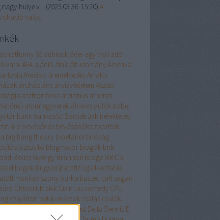
 nagy hülye v...
(
2025.03.30. 15:20
)
A
vokáció valós
mkék
isisnotfunny
65
adblock
áder egy troll
adó
hivatal
ÁFA
ajánló
álhír
áltudomány
Amerika
antasia
Arecibo
áremelkedés
Arrakis
házak
áruházlánc
árvízvédelem
Aszad
tológia
asztronómia
ateizmus
atheism
merőmű
atomfegyverek
átverés
autók
babel
yvtár
bank
bankcsőd
Barbatrükk
befektetés
zin ára
bevásárlás
bevásárlóközpontok
ia
big bang theory
bioetanol
bíróság
osítás
biztosító
blogmotor
blogok
bnb
ond-Bolics György
Brannon Braga
BRICS
sszel
bugok
bugs
bújtatott foglalkoztatás
tatott munkaviszony
burka
busted
carl sagan
zúra
Chicxulub
cikk
Cixin Liu
comedy
CPU
ing
családon belüli erőszak
csalás
csalók
rnobil
csillagászat
dark forest
Delta
Dennis E.
lor
Disenchantment
Donald Trump
Dugina