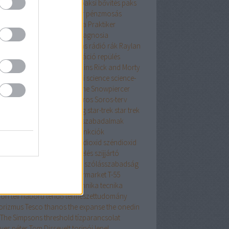
 app
OTP applikáció
Paks
paksi bővítés
paks
lesztina
parkolás
Payoneer
pénzmosás
zügy
Peszkov
politika
Posta
Praktiker
gozsin
propaganda
prosopagnosia
vokáció
putyin
Putyin
rablás
rádió
rák
Raylan
ens
Reacher
regény
Reklamáció
repülés
zvények
retro
Richard Dawkins
Rick and Morty
zkik
sajtó
schizophasia
sci-fi
science
science-
ion
Sean Carroll
Sergio Leone
Snowpiercer
ar Opposites
solar panel
Soros
Soros-terv
ozás
sorozatok
sötét anyag
star-trek
star trek
r Wars
star wars
sütés
sütik
szabadalmak
badúszó
számítógépek
szankciók
étszállítás
szemlélek
szén-dioxid
széndioxid
rverek
szerverszoba
szigetelés
szijjártó
lelt szerződés
szocializmus
szólásszabadság
vjetúnió
szovjetúnió
szupermarket
T-55
isota
tankok
távmunka
technika
tecnika
fon
téli háború
téridő
természettudomány
rorizmus
Tesco
thanos
the expanse
the onedin
The Simpsons
threshold
tízparancsolat
yes péter
Tom Dissevelt
torinói lepel