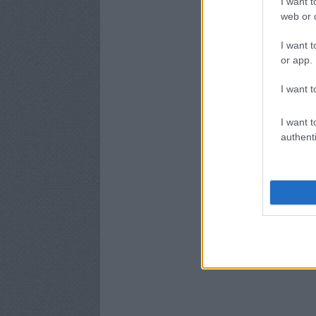
I want t
web or d
I want t
or app.
I want t
I want t
authenti