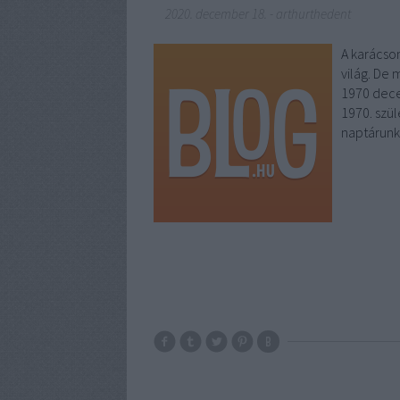
2020. december 18.
-
arthurthedent
A karácson
világ. De 
1970 dece
1970. szül
naptárunk