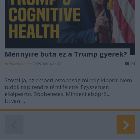
Mennyire buta ez a Trump gyerek?
arthurthedent
•
2025. február 28.
21
Szóval ja, az emberi ostobaság mindig kiborít. Nem
tudok napirendre térni felette. Egyszerűen
elképesztő. Döbbenetes. Mindent elsöprő...
Itt van ...