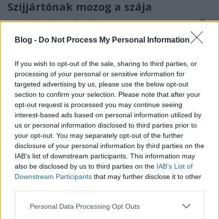
Szijjártónak mozog a szája
arthurthedent
•
2025. március 29.
2
Blog -
Do Not Process My Personal Information
Nem, nem mondom, hogy hazudik, azt sem
mondom, hogy hülyeségeket beszél. Csak annyi a
If you wish to opt-out of the sale, sharing to third parties, or
hír, hogy mozog a szája és meleg levegő jön ki
processing of your personal or sensitive information for
belőle. Elég ...
targeted advertising by us, please use the below opt-out
section to confirm your selection. Please note that after your
A provokáció valós
opt-out request is processed you may continue seeing
interest-based ads based on personal information utilized by
arthurthedent
•
2025. március 15.
27
us or personal information disclosed to third parties prior to
your opt-out. You may separately opt-out of the further
disclosure of your personal information by third parties on the
Okkés, akkor most felvilágosítás történik. Mindenki
IAB’s list of downstream participants. This information may
álljon meg, felvilágosítás, feeeellllviláááágosííítás!
also be disclosed by us to third parties on the
IAB’s List of
Amikor az oroszok azt ...
Downstream Participants
that may further disclose it to other
third parties.
Please note that this website/app uses one or more Google
Personal Data Processing Opt Outs
services and may gather and store information including but