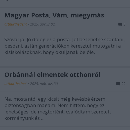
Magyar Posta, Vám, miegymás
arthurthedent
•
2025. április 02.
5
Szóval ja. Jó dolog ez a posta. Jól be lehetne szántani,
besózni, aztán generációkon keresztül mutogatni a
kisiskolásoknak, hogy okuljanak belőle.
...
Orbánnál elmentek otthonról
arthurthedent
•
2025. március 30.
22
Na, mostantól egy kicsit még kevésbé érzem
biztonságban magam. Nem hittem, hogy ez
lehetséges, de megtörtént, csalódtam szeretett
kormányunk és ...