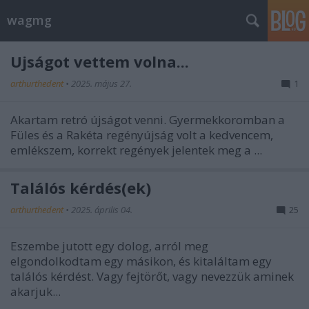
wagmg
Újságot vettem volna...
arthurthedent
•
2025. május 27.
1
Akartam retró újságot venni. Gyermekkoromban a
Füles és a Rakéta regényújság volt a kedvencem,
emlékszem, korrekt regények jelentek meg a ...
Találós kérdés(ek)
arthurthedent
•
2025. április 04.
25
Eszembe jutott egy dolog, arról meg
elgondolkodtam egy másikon, és kitaláltam egy
találós kérdést. Vagy fejtörőt, vagy nevezzük aminek
akarjuk...
...