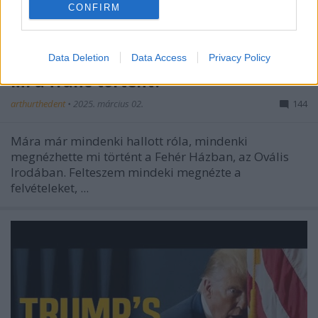
CONFIRM
Data Deletion
Data Access
Privacy Policy
Mi a franc történt?
arthurthedent
•
2025. március 02.
144
Mára már mindenki hallott róla, mindenki
megnézhette mi történt a Fehér Házban, az Ovális
Irodában. Felteszem mindeki megnézte a
felvételeket, ...