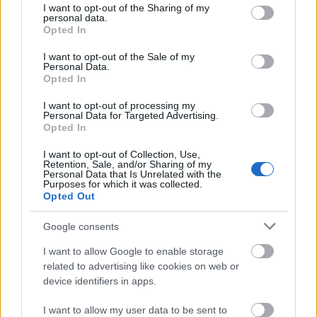
not limited to your visit or usage behaviour. You may click to
I want to opt-out of the Sharing of my
personal data.
grant or deny consent to Google and its third-party tags to
Opted In
use your data for below specified purposes in below Google
consent section.
I want to opt-out of the Sale of my
Personal Data.
Opted In
I want to opt-out of processing my
Personal Data for Targeted Advertising.
Opted In
I want to opt-out of Collection, Use,
Retention, Sale, and/or Sharing of my
Personal Data that Is Unrelated with the
Purposes for which it was collected.
Vatera...
Opted Out
arthurthedent
•
2025. március 15.
3
Google consents
Apám, hogy ez mekkora kupac ganaj már, erre nincs
I want to allow Google to enable storage
szó. Komolyan mondom az embernek eláll az agya,
related to advertising like cookies on web or
hogy hogyan juthatunk idáig Európa közepén a 21.
device identifiers in apps.
...
I want to allow my user data to be sent to