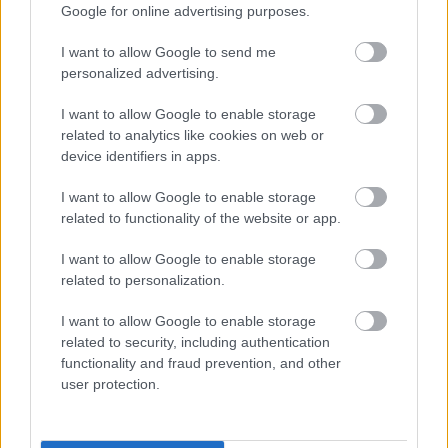
Google for online advertising purposes.
Trump... álmos lila kavalkád
dúdolgat
I want to allow Google to send me
personalized advertising.
arthurthedent
•
2025. március 03.
1
I want to allow Google to enable storage
related to analytics like cookies on web or
Szóval, hogy mennyire is ostoba ez a Trump gyerek.
device identifiers in apps.
Itt egy idézet tőle...
Próbáljuk meg követni a gondolatmenetét, rá fogunk
I want to allow Google to enable storage
jönni, hogy ez ...
related to functionality of the website or app.
I want to allow Google to enable storage
related to personalization.
I want to allow Google to enable storage
related to security, including authentication
functionality and fraud prevention, and other
user protection.