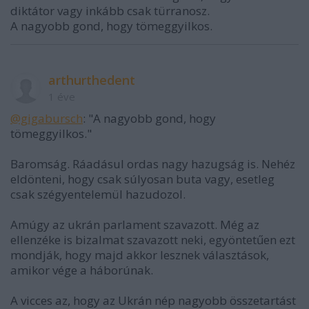
diktátor vagy inkább csak türranosz.
A nagyobb gond, hogy tömeggyilkos.
arthurthedent
1 éve
@gigabursch
: "A nagyobb gond, hogy
tömeggyilkos."
Baromság. Ráadásul ordas nagy hazugság is. Nehéz
eldönteni, hogy csak súlyosan buta vagy, esetleg
csak szégyentelemül hazudozol.
Amúgy az ukrán parlament szavazott. Még az
ellenzéke is bizalmat szavazott neki, egyöntetűen ezt
mondják, hogy majd akkor lesznek választások,
amikor vége a háborúnak.
A vicces az, hogy az Ukrán nép nagyobb összetartást