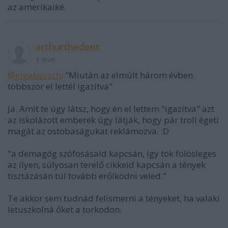
az amerikaiké.
arthurthedent
1 éve
@gigabursch
: "Miután az elmúlt három évben
többször el lettél igazítva"
Ja. Amit te úgy látsz, hogy én el lettem "igazítva" azt
az iskolázott emberek úgy látják, hogy pár troll égeti
magát az ostobaságukat reklámozva. :D
"a demagóg szófosásaid kapcsán, így tök fölösleges
az ilyen, súlyosan terelő cikkeid kapcsán a tények
tisztázásán túl tovább erőlködni veled."
Te akkor sem tudnád felismerni a tényeket, ha valaki
letuszkolná őket a torkodon.