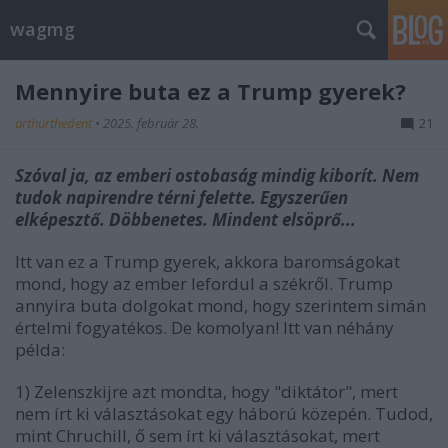
wagmg
Mennyire buta ez a Trump gyerek?
arthurthedent
•
2025. február 28.
21
Szóval ja, az emberi ostobaság mindig kiborít. Nem
tudok napirendre térni felette. Egyszerűen
elképesztő. Döbbenetes. Mindent elsöprő...
Itt van ez a Trump gyerek, akkora baromságokat
mond, hogy az ember lefordul a székről. Trump
annyira buta dolgokat mond, hogy szerintem simán
értelmi fogyatékos. De komolyan! Itt van néhány
példa:
1) Zelenszkijre azt mondta, hogy "diktátor", mert
nem írt ki választásokat egy háború közepén. Tudod,
mint Chruchill, ő sem írt ki választásokat, mert