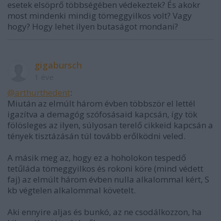
esetek elsöprő többségében védekeztek? És akokr
most mindenki mindig tömeggyilkos volt? Vagy
hogy? Hogy lehet ilyen butaságot mondani?
gigabursch
1 éve
@arthurthedent
:
Miután az elmúlt három évben többször el lettél
igazítva a demagóg szófosásaid kapcsán, így tök
fölösleges az ilyen, súlyosan terelő cikkeid kapcsán a
tények tisztázásán túl tovább erőlködni veled.
A másik meg az, hogy ez a hoholokon tespedő
tetűláda tömeggyilkos és rokoni köre (mind védett
faj) az elmúlt három évben nulla alkalommal kért, S
kb végtelen alkalommal követelt.
Aki ennyire aljas és bunkó, az ne csodálkozzon, ha