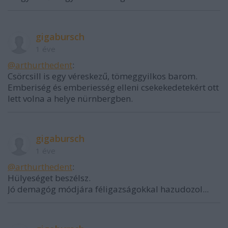
gigabursch
1 éve
@arthurthedent
:
Csörcsill is egy véreskezű, tömeggyilkos barom.
Emberiség és emberiesség elleni csekekedetekért ott
lett volna a helye nürnbergben.
gigabursch
1 éve
@arthurthedent
:
Hülyeséget beszélsz.
Jó demagóg módjára féligazságokkal hazudozol...