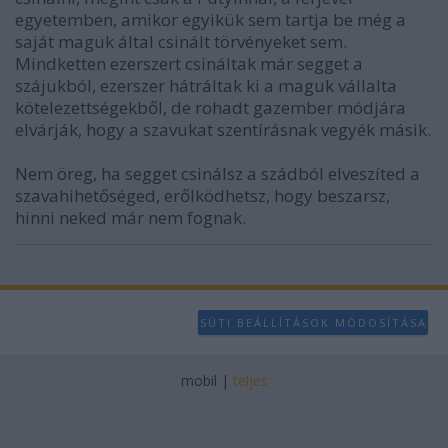
egyetemben, amikor egyikük sem tartja be még a
saját maguk által csinált törvényeket sem.
Mindketten ezerszert csináltak már segget a
szájukból, ezerszer hátráltak ki a maguk vállalta
kötelezettségekből, de rohadt gazember módjára
elvárják, hogy a szavukat szentírásnak vegyék másik.
Nem öreg, ha segget csinálsz a szádból elveszíted a
szavahihetőséged, erőlködhetsz, hogy beszarsz,
hinni neked már nem fognak.
SÜTI BEÁLLÍTÁSOK MÓDOSÍTÁSA
mobil
|
teljes