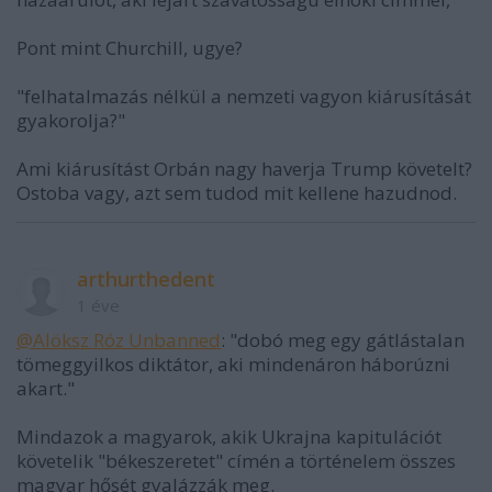
Pont mint Churchill, ugye?
"felhatalmazás nélkül a nemzeti vagyon kiárusítását
gyakorolja?"
Ami kiárusítást Orbán nagy haverja Trump követelt?
Ostoba vagy, azt sem tudod mit kellene hazudnod.
arthurthedent
1 éve
@Alöksz Róz Unbanned
: "dobó meg egy gátlástalan
tömeggyilkos diktátor, aki mindenáron háborúzni
akart."
Mindazok a magyarok, akik Ukrajna kapitulációt
követelik "békeszeretet" címén a történelem összes
magyar hősét gyalázzák meg.