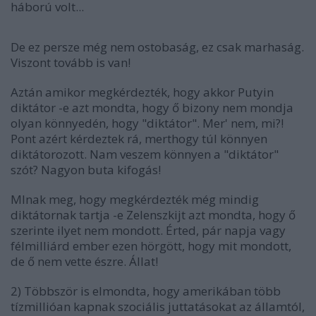
háború volt...
De ez persze még nem ostobaság, ez csak marhaság.
Viszont tovább is van!
Aztán amikor megkérdezték, hogy akkor Putyin
diktátor -e azt mondta, hogy ő bizony nem mondja
olyan könnyedén, hogy "diktátor". Mer' nem, mi?!
Pont azért kérdeztek rá, merthogy túl könnyen
diktátorozott. Nam veszem könnyen a "diktátor"
szót? Nagyon buta kifogás!
MInak meg, hogy megkérdezték még mindig
diktátornak tartja -e Zelenszkijt azt mondta, hogy ő
szerinte ilyet nem mondott. Érted, pár napja vagy
félmilliárd ember ezen hörgött, hogy mit mondott,
de ő nem vette észre. Állat!
2) Többször is elmondta, hogy amerikában több
tízmillióan kapnak szociális juttatásokat az államtól,