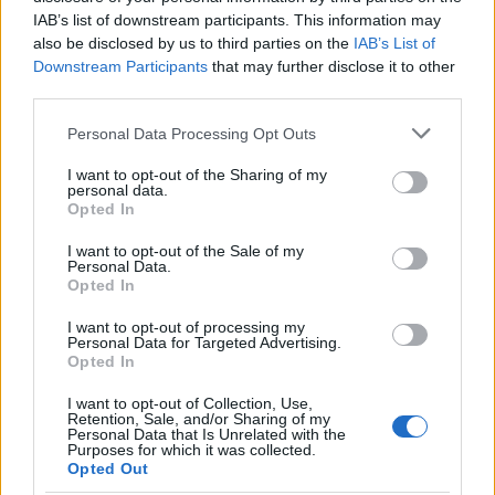
gigabursch
IAB’s list of downstream participants. This information may
1 éve
also be disclosed by us to third parties on the
IAB’s List of
Downstream Participants
that may further disclose it to other
@arthurthedent
:
third parties.
A hohol parlament, ahol nincs ellenzék, mert be van
tiltva?!?
Please note that this website/app uses one or more Google
Personal Data Processing Opt Outs
services and may gather and store information including but
Miattam ezt a kazár tömeggyilkost úgy mosdatod,
not limited to your visit or usage behaviour. You may click to
I want to opt-out of the Sharing of my
personal data.
ahogy akarod, de akkor te se vagy különb.
grant or deny consent to Google and its third-party tags to
Opted In
Meg a hohóliai kazár csürhe...
use your data for below specified purposes in below Google
consent section.
I want to opt-out of the Sale of my
Personal Data.
Opted In
arthurthedent
I want to opt-out of processing my
1 éve
Personal Data for Targeted Advertising.
Opted In
@gigabursch
: "A hohol parlament, ahol nincs
ellenzék, mert be van tiltva?!?"
I want to opt-out of Collection, Use,
Retention, Sale, and/or Sharing of my
Personal Data that Is Unrelated with the
Miért találsz ki ilyen butaságokat? Ezzel még Putyin
Purposes for which it was collected.
sem vádolta őket olyan abszurd.
Opted Out