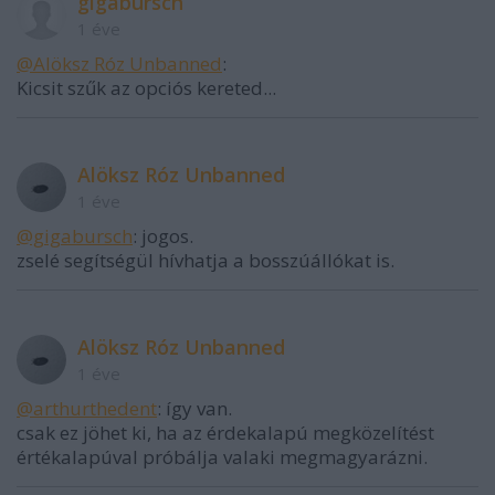
gigabursch
1 éve
@Alöksz Róz Unbanned
:
Kicsit szűk az opciós kereted...
Alöksz Róz Unbanned
1 éve
@gigabursch
: jogos.
zselé segítségül hívhatja a bosszúállókat is.
Alöksz Róz Unbanned
1 éve
@arthurthedent
: így van.
csak ez jöhet ki, ha az érdekalapú megközelítést
értékalapúval próbálja valaki megmagyarázni.