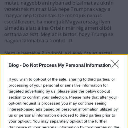
mutat, nagyobb arányban ad bizalmat az ukrán
vezetésnek mint az USA népe Trumpnak vagy a
magyar nép Orbánnak. De mondjuk nem is
csodálkozom, ha mondjuk Magyarország ilyen
támadás alatt állna Orbán már rég amerikából
osztaná az észt. Meg az is biztos, hogy Trump se
nagyon látohatná a frontot. :D
Nem is beszélve Putyinról, aki évek óta az asztal
másik oldalára is retteg átmenni, hátha influenzás
lesz. :D
Blog -
Do Not Process My Personal Information
Hát én nem nagyon rajongok Zelenszkijért, rühellem
If you wish to opt-out of the sale, sharing to third parties, or
a szlávokat, de nagyon úgy néz ki, hogy a világ
processing of your personal or sensitive information for
politikai vezetőeinek jó része Zelenszkij derekáig
targeted advertising by us, please use the below opt-out
nem ér fel. Orbán is csak Brüsszellel mer hadakozni,
section to confirm your selection. Please note that after your
de Putyinnak már véletlenül sem mer beszólni, mert
opt-out request is processed you may continue seeing
retteg tőle, hogy elkenik a száját.
interest-based ads based on personal information utilized by
us or personal information disclosed to third parties prior to
your opt-out. You may separately opt-out of the further
disclosure of your personal information by third parties on the