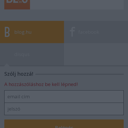
blog.hu
facebook
disqus
Szólj hozzá!
A hozzászóláshoz be kell lépned!