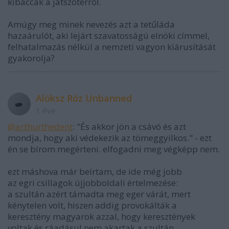
kibaccák a játszótérről.
Amúgy meg minek nevezés azt a tetűláda
hazaárulót, aki lejárt szavatosságú elnöki címmel,
felhatalmazás nélkül a nemzeti vagyon kiárusítását
gyakorolja?
Alöksz Róz Unbanned
1 éve
@arthurthedent
: "És akkor jön a csávó és azt
mondja, hogy aki védekezik az tömeggyilkos." - ezt
én se bírom megérteni. elfogadni meg végképp nem.
ezt máshova már beírtam, de ide még jobb
az egri csillagok újjobboldali értelmezése:
a szultán azért támadta meg eger várát, mert
kénytelen volt, hiszen addig provokálták a
keresztény magyarok azzal, hogy keresztények
voltak és ráadásul nem akartak a szultán