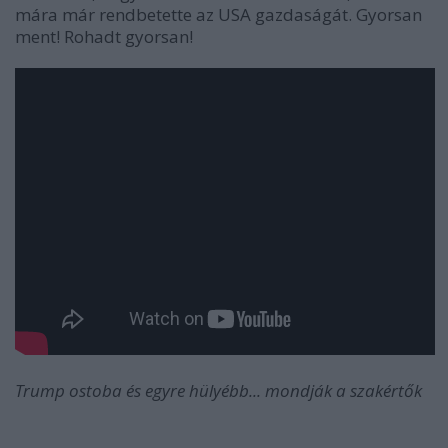
mára már rendbetette az USA gazdaságát. Gyorsan
ment! Rohadt gyorsan!
Trump ostoba és egyre hülyébb... mondják a szakértők