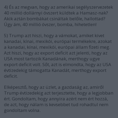
4) És az megvan, hogy az amerikai segélyszervezetek
40 millió dollárnyi óvszert küldtek a Hamasz-nak?
Akik aztán bombákat csináltak belőle, hallottad?
Úgy ám, 40 millió óvszer, bomba, hihetetlen!
5) Trump azt hiszi, hogy a vámokat, amiket kivet
kanadai, kínai, mexikói, európai termékekre, azokat
a kanadai, kínai, mexikói, európai állam fizeti meg.
Azt hiszi, hogy az export deficit azt jelenti, hogy az
USA most tartozik Kanadának, merthogy ugye
export deficit volt. Sőt, azt is elmondta, hogy az USA
évtizedekig támogatta Kanadát, merthogy export
deficit.
Elképesztő, hogy az üzlet, a gazdaság az, amiről
Trump évtizedekig azt terjesztette, hogy a legjobban
ért. Gondoltam, hogy annyira azért nem ért hozzá,
de azt, hogy nálam is kevsebbet tud rohadtul nem
gondoltam volna.