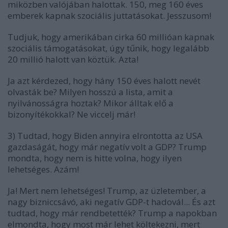
miközben valójában halottak. 150, meg 160 éves
emberek kapnak szociális juttatásokat. Jesszusom!
Tudjuk, hogy amerikában cirka 60 millióan kapnak
szociális támogatásokat, úgy tűnik, hogy legalább
20 millió halott van köztük. Azta!
Ja azt kérdezed, hogy hány 150 éves halott nevét
olvasták be? Milyen hosszú a lista, amit a
nyilvánosságra hoztak? Mikor álltak elő a
bizonyítékokkal? Ne viccelj már!
3) Tudtad, hogy Biden annyira elrontotta az USA
gazdaságát, hogy már negatív volt a GDP? Trump
mondta, hogy nem is hitte volna, hogy ilyen
lehetséges. Azám!
Ja! Mert nem lehetséges! Trump, az üzletember, a
nagy bizniccsávó, aki negatív GDP-t hadovál... És azt
tudtad, hogy már rendbetették? Trump a napokban
elmondta, hogy most már lehet költekezni, mert