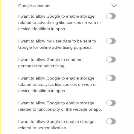
"Miattam ezt a kazár tömeggyilkost úgy mosdatod,
Google consents
ahogy akarod, de akkor te se vagy különb."
I want to allow Google to enable storage
related to advertising like cookies on web or
Szalmabáb szándékos érvelési hiba. Természetesen
device identifiers in apps.
semmiféle tömeggyilkost nem mosdattam. Annyit
mondtam, hogy Churchill idejében sem voltak
I want to allow my user data to be sent to
angliában választások, pedig akkor az országuk
Google for online advertising purposes.
területén nem voltak idegen megszállók. Mégsem
vádolta senki Churchillt azzal, hogy diktátor lenne.
I want to allow Google to send me
personalized advertising.
I want to allow Google to enable storage
arthurthedent
related to analytics like cookies on web or
1 éve
device identifiers in apps.
@gigabursch
: Tessék, itt egy lista arról, hogy
I want to allow Google to enable storage
ukrajnában milyen pártok vannak a parlamentben:
related to functionality of the website or app.
en.wikipedia.org/wiki/List_of_political_parties_in_Uk
raine
I want to allow Google to enable storage
related to personalization.