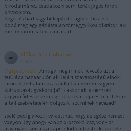
birodalmához csatlakozni sem. tehát jogos török
önvédelem.
hegedűs hadnagy békepárti tragikus hős volt.
dobó meg egy gátlástalan tömeggyilkos diktátor, aki
mindenáron háborúzni akart.
Alöksz Róz Unbanned
1 éve
@gigabursch
: "Amúgy meg minek nevezés azt a
tetűláda hazaárulót, aki lejárt szavatosságú elnöki
címmel, felhatalmazás nélkül a nemzeti vagyon
kiárusítását gyakorolja?" - akkor aki a nemzeti
vagyon fideszesek meg orbán családja és baráti köre
általi zsebretételén dolgozik, azt minek nevezed?
zselé pedig aközül választhat, hogy az egész nemzeti
vagyon úgy ahogy van az oroszoké lesz, vagy az
ásványkincseik és a kapcsolódó infrastruktúra fele