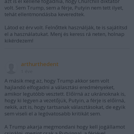
azt is el kellene fogadnia, hogy Churchill diktátor
volt. Sem Trump, sem a férje, Putyin nem tett ilyet,
tehát ellentmondásba keveredtek.
Látod ez érv volt. Felnőttek használják, te is sajátítsd
el a használatukat. Menj és keress rá neten, holnap
kikérdezem!
arthurthedent
1 éve
A másik meg az, hogy Trump akkor sem volt
hajlandó elfogadni a választási eredményeket,
amikor legutóbb vesztett. Előírná az ukránoknak is,
hogy ki legyen a vezetőjük, Putyin, a férje is előírná,
nekik, azt is, hogy tartsanak választásokat, de egyik
sem viseli el a legóvatosabb kritikát sem.
A Trump akarja megmondani hogy kell jogállamot
csinálni, megint csak a Putyinnal, a férjével