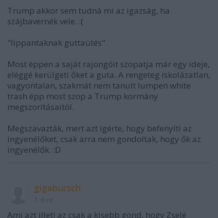
Trump akkor sem tudná mi az igazság, ha
szájbavernék vele. :(
"lippantaknak guttaütés"
Most éppen a saját rajongóit szopatja már egy ideje,
eléggé kerülgeti őket a guta. A rengeteg iskolázatlan,
vagyontalan, szakmát nem tanult lumpen white
trash épp most szop a Trump kormány
megszorításaitól.
Megszavazták, mert azt ígérte, hogy befenyíti az
ingyenélőket, csak arra nem gondoltak, hogy ők az
ingyenélők. :D
gigabursch
1 éve
Ami azt illeti az csak a kisebb gond, hogy Zselé