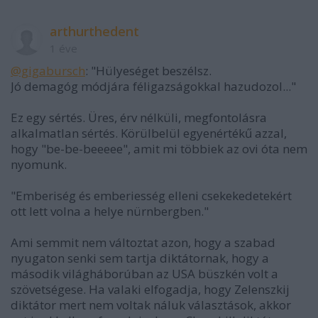
arthurthedent
1 éve
@gigabursch
: "Hülyeséget beszélsz.
Jó demagóg módjára féligazságokkal hazudozol..."
Ez egy sértés. Üres, érv nélküli, megfontolásra
alkalmatlan sértés. Körülbelül egyenértékű azzal,
hogy "be-be-beeeee", amit mi többiek az ovi óta nem
nyomunk.
"Emberiség és emberiesség elleni csekekedetekért
ott lett volna a helye nürnbergben."
Ami semmit nem változtat azon, hogy a szabad
nyugaton senki sem tartja diktátornak, hogy a
második világháborúban az USA büszkén volt a
szövetségese. Ha valaki elfogadja, hogy Zelenszkij
diktátor mert nem voltak náluk választások, akkor