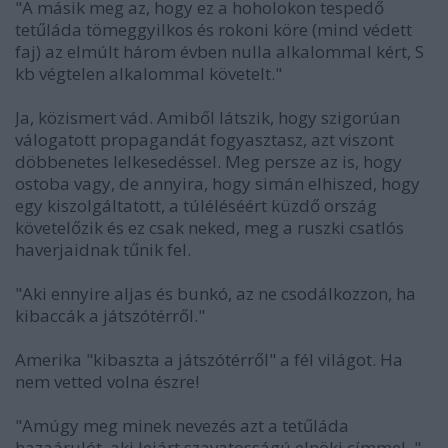
"A másik meg az, hogy ez a hoholokon tespedő
tetűláda tömeggyilkos és rokoni köre (mind védett
faj) az elmúlt három évben nulla alkalommal kért, S
kb végtelen alkalommal követelt."
Ja, közismert vád. Amiből látszik, hogy szigorúan
válogatott propagandát fogyasztasz, azt viszont
döbbenetes lelkesedéssel. Meg persze az is, hogy
ostoba vagy, de annyira, hogy simán elhiszed, hogy
egy kiszolgáltatott, a túléléséért küzdő ország
követelőzik és ez csak neked, meg a ruszki csatlós
haverjaidnak tűnik fel.
"Aki ennyire aljas és bunkó, az ne csodálkozzon, ha
kibaccák a játszótérről."
Amerika "kibaszta a játszótérről" a fél világot. Ha
nem vetted volna észre!
"Amúgy meg minek nevezés azt a tetűláda
hazaárulót, aki lejárt szavatosságú elnöki címmel, "